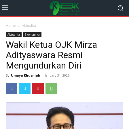
Home
Aktualita
Aktualita
Ekonomika
Wakil Ketua OJK Mirza
Adityaswara Resmi
Mengundurkan Diri
By
Umaya Khusniah
-
January 31, 2026