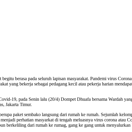
egitu berasa pada seluruh lapisan masyarakat. Pandemi virus Coron
akat yang bekerja sebagai pedagang kecil atau pekerja harian mendapa
ovid-19, pada Senin lalu (20/4) Dompet Dhuafa bersama Wardah yang 
, Jakarta Timur.
 berupa paket sembako langsung dari rumah ke rumah. Sejumlah kelom
a menjadi perhatian masyarkat di tengah meluasnya virus corona atau C
m pun berkeliling dari rumah ke rumag, gang ke gang untuk menyalur