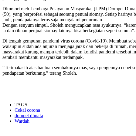
Dimotori oleh Lembaga Pelayanan Masyarakat (LPM) Dompet Dhuafa, 
(50), yang berprofesi sebagai seorang penual siomay. Setiap harinya
jauh, pendapatanya terus saja mengalami penurunan.
Dengan senyum simpul, Sholeh mengucapkan rasa syukurnya, “karena m
ia dan ribuan penjual siomay lainnya bisa berkegiatan seperi semula”.
Di tengah gempuran pandemi virus corona (Covid-19). Membuat sebag
walaupun sudah ada anjuran menjaga jarak dan bekerja di rumah, mer
masyarakat kurang mampu terlebih dalam kondisi pandemi tersebut
sembari membantu masyarakat terdampak.
“Terimakasih atas bantuan sembakonya mas, saya pengennya cepet seles
pendapatan berkurang,” terang Sholeh.
TAGS
Cekal corona
dompet dhuafa
Wardah