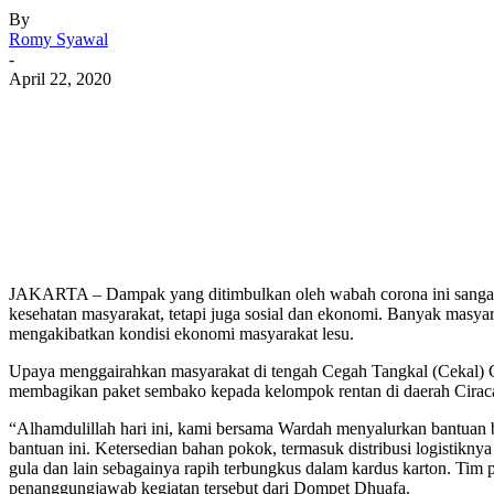
By
Romy Syawal
-
April 22, 2020
JAKARTA – Dampak yang ditimbulkan oleh wabah corona ini sangat b
kesehatan masyarakat, tetapi juga sosial dan ekonomi. Banyak masyar
mengakibatkan kondisi ekonomi masyarakat lesu.
Upaya menggairahkan masyarakat di tengah Cegah Tangkal (Cekal) C
membagikan paket sembako kepada kelompok rentan di daerah Ciracas
“Alhamdulillah hari ini, kami bersama Wardah menyalurkan bantuan
bantuan ini. Ketersedian bahan pokok, termasuk distribusi logistikny
gula dan lain sebagainya rapih terbungkus dalam kardus karton. Ti
penanggungjawab kegiatan tersebut dari Dompet Dhuafa.