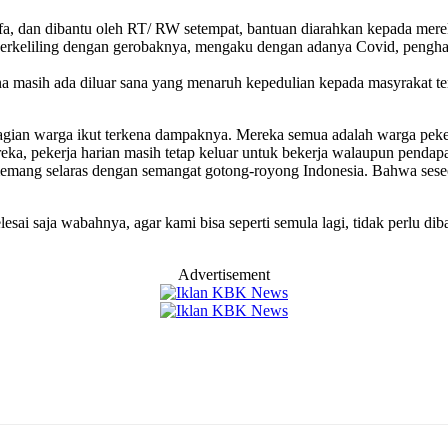
dan dibantu oleh RT/ RW setempat, bantuan diarahkan kepada mereka
 berkeliling dengan gerobaknya, mengaku dengan adanya Covid, penghas
asih ada diluar sana yang menaruh kepedulian kepada masyrakat terda
ian warga ikut terkena dampaknya. Mereka semua adalah warga pekerj
eka, pekerja harian masih tetap keluar untuk bekerja walaupun penda
 memang selaras dengan semangat gotong-royong Indonesia. Bahwa se
ai saja wabahnya, agar kami bisa seperti semula lagi, tidak perlu diba
Advertisement