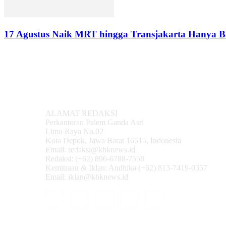
17 Agustus Naik MRT hingga Transjakarta Hanya 
ALAMAT REDAKSI
Perkantoran Palem Ganda Asri
Limo Raya No.02
Kota Depok, Jawa Barat 16515, Indonesia
Email: redaksi@kbknews.id
Redaksi: (+62) 896-6788-7558
Kemitraan & Iklan: Andhika (+62) 813-7419-0357
Email: iklan@kbknews.id