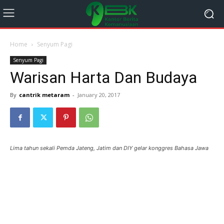
Home
Senyum Pagi
Senyum Pagi
Warisan Harta Dan Budaya
By
cantrik metaram
-
January 20, 2017
Lima tahun sekali Pemda Jateng, Jatim dan DIY gelar konggres Bahasa Jawa