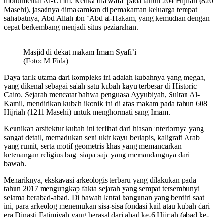
monumental Al-Umm. Ketika dia wafat pada tahun 204 Hijriah (820
Masehi), jasadnya dimakamkan di pemakaman keluarga tempat
sahabatnya, Abd Allah ibn ‘Abd al-Hakam, yang kemudian dengan
cepat berkembang menjadi situs peziarahan.
Masjid di dekat makam Imam Syafi’i
(Foto: M Fida)
Daya tarik utama dari kompleks ini adalah kubahnya yang megah,
yang dikenal sebagai salah satu kubah kayu terbesar di Historic
Cairo. Sejarah mencatat bahwa penguasa Ayyubiyah, Sultan Al-
Kamil, mendirikan kubah ikonik ini di atas makam pada tahun 608
Hijriah (1211 Masehi) untuk menghormati sang Imam.
Keunikan arsitektur kubah ini terlihat dari hiasan interiornya yang
sangat detail, memadukan seni ukir kayu berlapis, kaligrafi Arab
yang rumit, serta motif geometris khas yang memancarkan
ketenangan religius bagi siapa saja yang memandangnya dari
bawah.
Menariknya, ekskavasi arkeologis terbaru yang dilakukan pada
tahun 2017 mengungkap fakta sejarah yang sempat tersembunyi
selama berabad-abad. Di bawah lantai bangunan yang berdiri saat
ini, para arkeolog menemukan sisa-sisa fondasi kuil atau kubah dari
era Dinasti Fatimiyah yang berasal dari abad ke-6 Hijriah (abad ke-