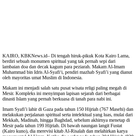
KAIRO, KBKNews.id– Di tengah hiruk-pikuk Kota Kairo Lama,
berdiri sebuah monumen spiritual yang tak pernah sepi dari
lambaian doa dan decak kagum para peziarah. Makam Al-Imam
Muhammad bin Idris Al-Syafi‘i, pendiri mazhab Syafi’i yang dianut
oleh mayoritas umat Muslim di Indonesia.
Makam ini menjadi salah satu pusat wisata religi paling megah di
Mesir. Kompleks ini menyimpan lapisan sejarah dari berbagai
dinasti Islam yang pernah berkuasa di tanah para nabi ini.
Imam Syafi’i lahir di Gaza pada tahun 150 Hijriah (767 Masehi) dan
melakukan perjalanan spiritual serta intelektual yang luas, mulai dari
Mekkah, Madinah, hingga Baghdad, sebelum akhirnya menetap di
Mesir pada tahun 199 Hijriah. Di bawah naungan langit Fustat
(Kairo kuno), dia merevisi kitab Al-Risalah dan melahirkan karya