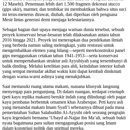
12 Masehi). Penemuan lebih dari 1.500 fragmen dekorasi stucco
(gips ukir), marmer, dan tembikar ini membuktikan bahwa situs suci
ini terus-menerus dirawat, diubah, dan diperluas oleh penguasa
Mesir lintas generasi demi menjaga kelestariannya.
Sebagai bagian dari upaya menjaga warisan dunia tersebut, sebuah
proyek konservasi besar-besaran telah dilaksanakan antara tahun
2016 hingga 2021. Proyek ini menerapkan dua pendekatan ilmiah
yang berbeda namun saling melengkapi, yaitu restorasi untuk
mengembalikan elemen yang hilang—seperti merekonstruksi panel
gips menggunakan cetakan tahun 1941-1953—serta konservasi
untuk mempertahankan struktur asli Ayyubiyah yang tersembunyi di
balik dinding. Melalui ketelitian para ahli, keindahan interior kubah
yang sempat memudar akibat waktu kini dapat kembali dinikmati
dengan warna-warni aslinya yang menakjubkan.
Saat memasuki ruang utama makam, suasana khusyuk langsung
menyergap para pengunjung. Di dalam ruangan, terdapat cenotaph
(peti kayu replika makam) berukir indah yang dilindungi oleh pagar
kayu pembatas berbentuk ornamen khas Arabesque. Peti kayu asli
yang menandai makam Imam Syafi’i sebenarnya dibuat pada masa
pemerintahan Sultan Salahuddin Al-Ayyubi oleh seorang pengrajin
kayu legendaris bernama ‘Ubayd al-Najjar ibn Ma’ali, sebuah bukti
nyata bagaimana para sultan mengagungkan posisi sang Imam
dalam konstelasi politik dan spiritual mereka.