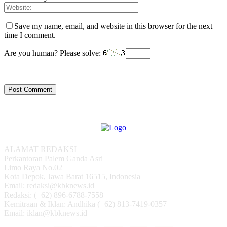
Save my name, email, and website in this browser for the next
time I comment.
Are you human? Please solve:
ALAMAT REDAKSI
Perkantoran Palem Ganda Asri
Limo Raya No.02
Kota Depok, Jawa Barat 16515, Indonesia
Email: redaksi@kbknews.id
Redaksi: (+62) 896-6788-7558
Kemitraan & Iklan: Andhika (+62) 813-7419-0357
Email: iklan@kbknews.id