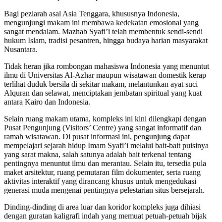
Bagi peziarah asal Asia Tenggara, khususnya Indonesia,
mengunjungi makam ini membawa kedekatan emosional yang
sangat mendalam. Mazhab Syafi’i telah membentuk sendi-sendi
hukum Islam, tradisi pesantren, hingga budaya harian masyarakat
Nusantara.
Tidak heran jika rombongan mahasiswa Indonesia yang menuntut
ilmu di Universitas Al-Azhar maupun wisatawan domestik kerap
terlihat duduk bersila di sekitar makam, melantunkan ayat suci
Alquran dan selawat, menciptakan jembatan spiritual yang kuat
antara Kairo dan Indonesia.
Selain ruang makam utama, kompleks ini kini dilengkapi dengan
Pusat Pengunjung (Visitors’ Centre) yang sangat informatif dan
ramah wisatawan. Di pusat informasi ini, pengunjung dapat
mempelajari sejarah hidup Imam Syafi’i melalui bait-bait puisinya
yang sarat makna, salah satunya adalah bait terkenal tentang
pentingnya menuntut ilmu dan merantau. Selain itu, tersedia pula
maket arsitektur, ruang pemutaran film dokumenter, serta ruang
aktivitas interaktif yang dirancang khusus untuk mengedukasi
generasi muda mengenai pentingnya pelestarian situs bersejarah.
Dinding-dinding di area luar dan koridor kompleks juga dihiasi
dengan guratan kaligrafi indah yang memuat petuah-petuah bijak