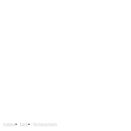
Indeks
Karir
Tentang Kami