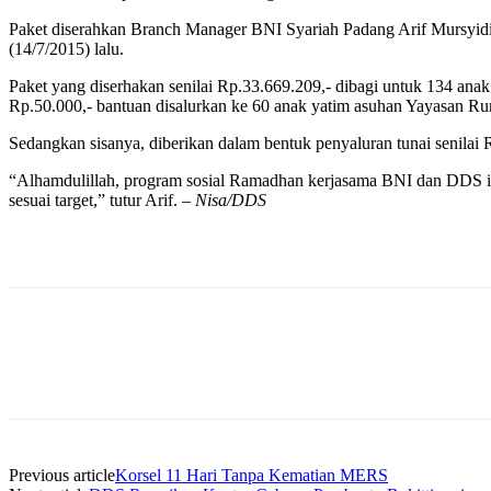
Paket diserahkan Branch Manager BNI Syariah Padang Arif Mursyidi 
(14/7/2015) lalu.
Paket yang diserhakan senilai Rp.33.669.209,- dibagi untuk 134 ana
Rp.50.000,- bantuan disalurkan ke 60 anak yatim asuhan Yayasan R
Sedangkan sisanya, diberikan dalam bentuk penyaluran tunai senilai
“Alhamdulillah, program sosial Ramadhan kerjasama BNI dan DDS ini 
sesuai target,” tutur Arif. –
Nisa/DDS
Previous article
Korsel 11 Hari Tanpa Kematian MERS