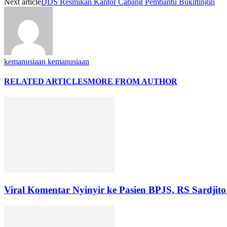
Next article
DDS Resmikan Kantor Cabang Pembantu Bukittinggi
kemanusiaan kemanusiaan
RELATED ARTICLES
MORE FROM AUTHOR
Viral Komentar Nyinyir ke Pasien BPJS, RS Sardji