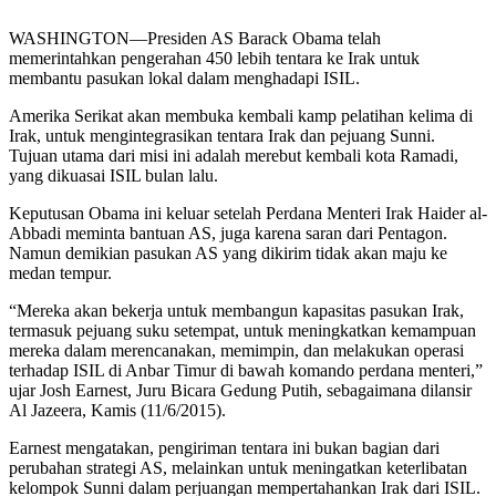
WASHINGTON—Presiden AS Barack Obama telah
memerintahkan pengerahan 450 lebih tentara ke Irak untuk
membantu pasukan lokal dalam menghadapi ISIL.
Amerika Serikat akan membuka kembali kamp pelatihan kelima di
Irak, untuk mengintegrasikan tentara Irak dan pejuang Sunni.
Tujuan utama dari misi ini adalah merebut kembali kota Ramadi,
yang dikuasai ISIL bulan lalu.
Keputusan Obama ini keluar setelah Perdana Menteri Irak Haider al-
Abbadi meminta bantuan AS, juga karena saran dari Pentagon.
Namun demikian pasukan AS yang dikirim tidak akan maju ke
medan tempur.
“Mereka akan bekerja untuk membangun kapasitas pasukan Irak,
termasuk pejuang suku setempat, untuk meningkatkan kemampuan
mereka dalam merencanakan, memimpin, dan melakukan operasi
terhadap ISIL di Anbar Timur di bawah komando perdana menteri,”
ujar Josh Earnest, Juru Bicara Gedung Putih, sebagaimana dilansir
Al Jazeera, Kamis (11/6/2015).
Earnest mengatakan, pengiriman tentara ini bukan bagian dari
perubahan strategi AS, melainkan untuk meningatkan keterlibatan
kelompok Sunni dalam perjuangan mempertahankan Irak dari ISIL.