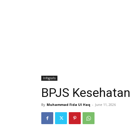
Infografis
BPJS Kesehatan D
By
Muhammad Fida Ul Haq
-
June 11, 2026