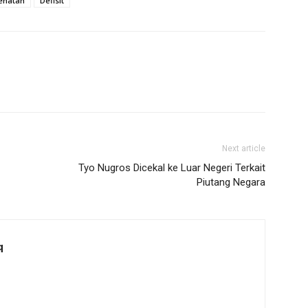
ehatan
Defisit
Next article
Tyo Nugros Dicekal ke Luar Negeri Terkait
Piutang Negara
q