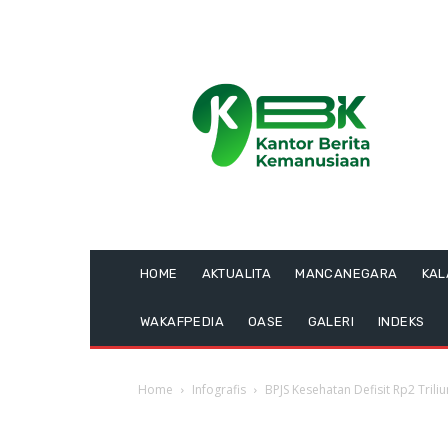
HOME
AKTUALITA
MANCANEGARA
KA
WAKAFPEDIA
OASE
GALERI
INDEKS
Home
Infografis
BPJS Kesehatan Defisit Rp2 Triliu