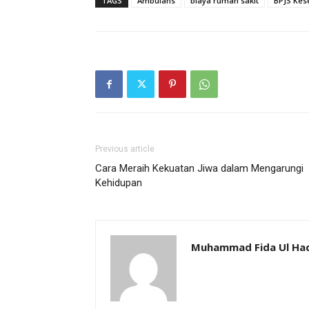
TAGS
Ambulans
biaya rumah sakit
BPJS Kes
Previous article
Cara Meraih Kekuatan Jiwa dalam Mengarungi
Kehidupan
Muhammad Fida Ul Ha