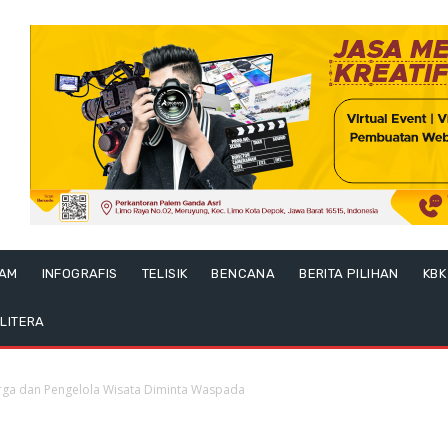
LAM
INFOGRAFIS
TELISIK
BENCANA
BERITA PILIHAN
KBK
LITERA
arga dan Pengelola Wisata Diminta Waspada