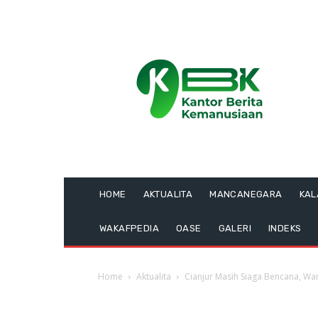
HOME
AKTUALITA
MANCANEGARA
KA
WAKAFPEDIA
OASE
GALERI
INDEKS
Home
Aktualita
Cianjur Masih Siaga Bencana, W