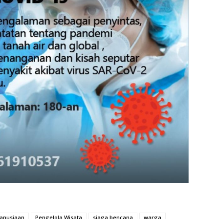
anusiaan
Pengelola Wisata
siaga bencana
warga