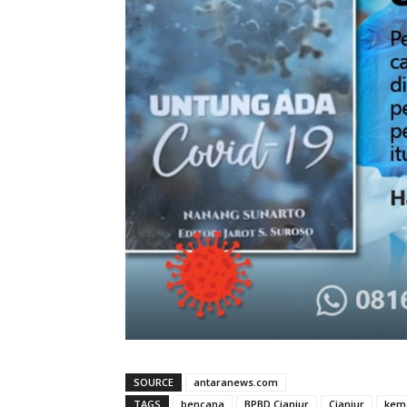
SOURCE
antaranews.com
TAGS
bencana
BPBD Cianjur
Cianjur
kem