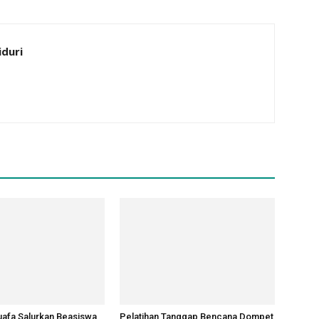
iduri
afa Salurkan Beasiswa
Pelatihan Tanggap Bencana Dompet