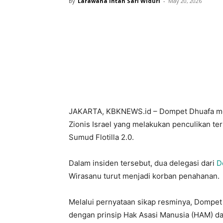
By
Larawana Intan Sari Widuri
-
May 20, 2026
JAKARTA, KBKNEWS.id – Dompet Dhuafa men
Zionis Israel yang melakukan penculikan t
Sumud Flotilla 2.0.
Dalam insiden tersebut, dua delegasi dari
D
Wirasanu turut menjadi korban penahanan.
Melalui pernyataan sikap resminya, Dompet
dengan prinsip Hak Asasi Manusia (HAM) da