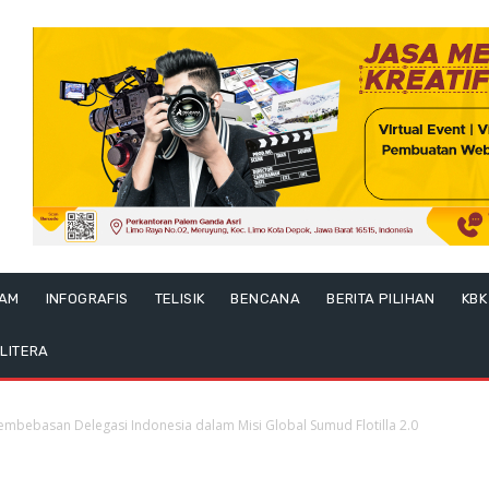
LAM
INFOGRAFIS
TELISIK
BENCANA
BERITA PILIHAN
KBK
LITERA
bebasan Delegasi Indonesia dalam Misi Global Sumud Flotilla 2.0