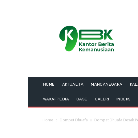
HOME
AKTUALITA
MANCANEGARA
KA
WAKAFPEDIA
OASE
GALERI
INDEKS
Home
Dompet Dhuafa
Dompet Dhuafa Desak Pem