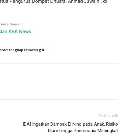
Ketua Pengurus Dompet Dhuafa, Ahmad Juwaini, di
Advertisement
israel tangkap relawan gsf
Next article
IDAI Ingatkan Dampak El Nino pada Anak, Risiko
Diare hingga Pneumonia Meningkat