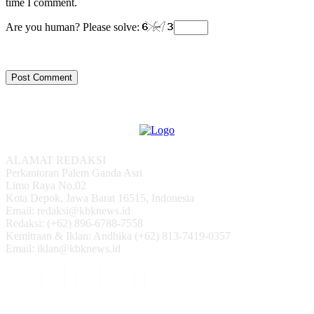
time I comment.
Are you human? Please solve:
ALAMAT REDAKSI
Perkantoran Palem Ganda Asri
Limo Raya No.02
Kota Depok, Jawa Barat 16515, Indonesia
Email: redaksi@kbknews.id
Redaksi: (+62) 896-6788-7558
Kemitraan & Iklan: Andhika (+62) 813-7419-0357
Email: iklan@kbknews.id