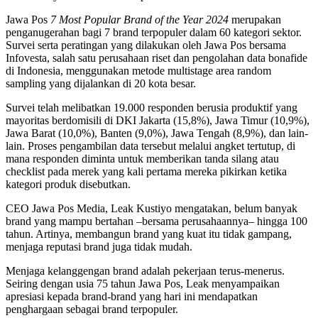
Jawa Pos
7 Most Popular Brand of the Year 2024
merupakan
penganugerahan bagi 7 brand terpopuler dalam 60 kategori sektor.
Survei serta peratingan yang dilakukan oleh Jawa Pos bersama
Infovesta, salah satu perusahaan riset dan pengolahan data bonafide
di Indonesia, menggunakan metode multistage area random
sampling yang dijalankan di 20 kota besar.
Survei telah melibatkan 19.000 responden berusia produktif yang
mayoritas berdomisili di DKI Jakarta (15,8%), Jawa Timur (10,9%),
Jawa Barat (10,0%), Banten (9,0%), Jawa Tengah (8,9%), dan lain-
lain. Proses pengambilan data tersebut melalui angket tertutup, di
mana responden diminta untuk memberikan tanda silang atau
checklist pada merek yang kali pertama mereka pikirkan ketika
kategori produk disebutkan.
CEO Jawa Pos Media, Leak Kustiyo mengatakan, belum banyak
brand yang mampu bertahan –bersama perusahaannya– hingga 100
tahun. Artinya, membangun brand yang kuat itu tidak gampang,
menjaga reputasi brand juga tidak mudah.
Menjaga kelanggengan brand adalah pekerjaan terus-menerus.
Seiring dengan usia 75 tahun Jawa Pos, Leak menyampaikan
apresiasi kepada brand-brand yang hari ini mendapatkan
penghargaan sebagai brand terpopuler.