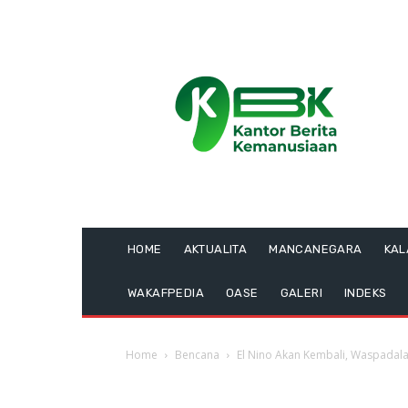
HOME
AKTUALITA
MANCANEGARA
KA
WAKAFPEDIA
OASE
GALERI
INDEKS
Home
Bencana
El Nino Akan Kembali, Waspadala