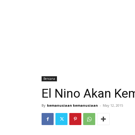
Bencana
El Nino Akan Ke
By
kemanusiaan kemanusiaan
-
May 12, 2015