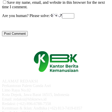
Save my name, email, and website in this browser for the next
time I comment.
Are you human? Please solve:
ALAMAT REDAKSI
Perkantoran Palem Ganda Asri
Limo Raya No.02
Kota Depok, Jawa Barat 16515, Indonesia
Email: redaksi@kbknews.id
Redaksi: (+62) 896-6788-7558
Kemitraan & Iklan: Andhika (+62) 813-7419-0357