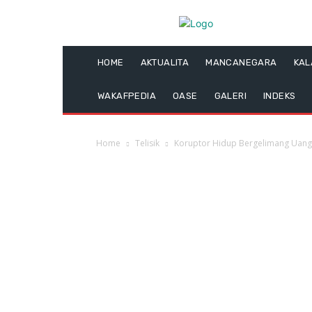
HOME
AKTUALITA
MANCANEGARA
KA
WAKAFPEDIA
OASE
GALERI
INDEKS
Home
Telisik
Koruptor Hidup Bergelimang Uang