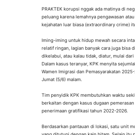
PRAKTEK korupsi nggak ada matinya di neger
peluang karena lemahnya pengawasan atau 
kejahatan luar biasa (extraordinary crime)
Iming-iming untuk hidup mewah secara inta
relatif ringan, lagian banyak cara juga bisa
dikelabui, atau kalau tidak, diatur, mulai d
Dalam kasus teranyar, KPK menyita sejuml
Wamen Imigrasi dan Pemasyarakatan 2025-20
Jumat (5/6) malam.
Tim penyidik KPK membutuhkan waktu sekita
berkaitan dengan kasus dugaan pemerasan i
penerimaan gratifikasi tahun 2022-2026.
Berdasarkan pantauan di lokasi, satu unit 
yang ditutupi dengan kain hitam. Selain it