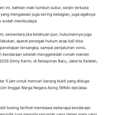
i ini, bahkan maki tumbuh subur, selain terbuka
yang mengawasi juga sering kebagian, juga agaknya
 itu sudah membudaya.
nt, sementara jika ketahuan pun, hukumannya juga
 dilakukan, aparat penegak hukum acap kali bisa
ari penetapan tersangka, sampai penjatuhan vonis.
ah kendaraan setelah menggeledah rumah mantan
26 Silmy Karim, di Kebayoran Baru, Jakarta Selatan,
r 5 jam untuk mencari barang bukti yang diduga
zin tinggal Warga Negara Asing (WNA) dan/atau
mobil towing terlihat membawa beberapa kendaraan
u penyidik juga menyita sejumlah uang dalam mata uang