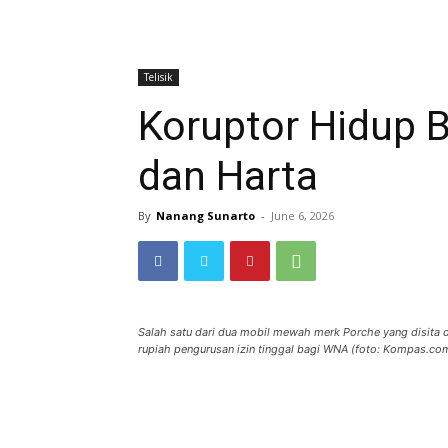
Telisik
Koruptor Hidup 
dan Harta
By
Nanang Sunarto
-
June 6, 2026
Salah satu dari dua mobil mewah merk Porche yang disita d
rupiah pengurusan izin tinggal bagi WNA (foto: Kompas.co