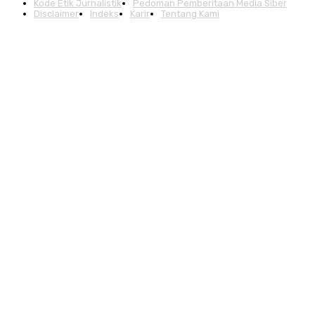
Kode Etik Jurnalistik
Pedoman Pemberitaan Media Siber
Disclaimer
Indeks
Karir
Tentang Kami