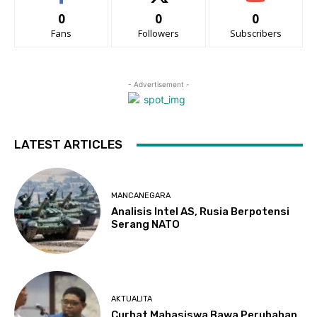
0
0
0
Fans
Followers
Subscribers
- Advertisement -
LATEST ARTICLES
MANCANEGARA
Analisis Intel AS, Rusia Berpotensi
Serang NATO
AKTUALITA
Curhat Mahasiswa Bawa Perubahan,