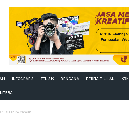
LAM
INFOGRAFIS
TELISIK
BENCANA
BERITA PILIHAN
KBK
LITERA
manusiaan ke Yaman