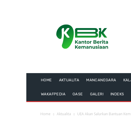
HOME
AKTUALITA
MANCANEGARA
KA
WAKAFPEDIA
OASE
GALERI
INDEKS
Home
Aktualita
UEA Akan Salurkan Bantuan Ke