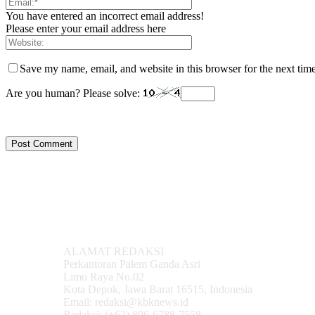
You have entered an incorrect email address!
Please enter your email address here
Save my name, email, and website in this browser for the next tim
Are you human? Please solve:
ALAMAT REDAKSI
Perkantoran Palem Ganda Asri
Limo Raya No.02
Kota Depok, Jawa Barat 16515, Indonesia
Email: redaksi@kbknews.id
Redaksi: (+62) 896-6788-7558