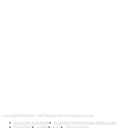
Copyright © 2024 - KBK | Kantor Berita Kemanusiaan
Kode Etik Jurnalistik
Pedoman Pemberitaan Media Siber
Disclaimer
Indeks
Karir
Tentang Kami