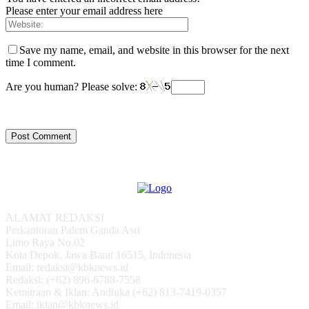
Please enter your email address here
Save my name, email, and website in this browser for the next
time I comment.
Are you human? Please solve:
ALAMAT REDAKSI
Perkantoran Palem Ganda Asri
Limo Raya No.02
Kota Depok, Jawa Barat 16515, Indonesia
Email: redaksi@kbknews.id
Redaksi: (+62) 896-6788-7558
Kemitraan & Iklan: Andhika (+62) 813-7419-0357
Email: iklan@kbknews.id