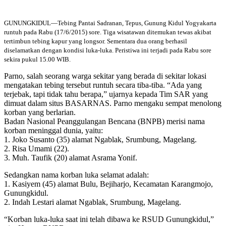
GUNUNGKIDUL—Tebing Pantai Sadranan, Tepus, Gunung Kidul Yogyakarta
runtuh pada Rabu (17/6/2015) sore. Tiga wisatawan ditemukan tewas akibat
tertimbun tebing kapur yang longsor. Sementara dua orang berhasil
diselamatkan dengan kondisi luka-luka. Peristiwa ini terjadi pada Rabu sore
sekira pukul 15.00 WIB.
Parno, salah seorang warga sekitar yang berada di sekitar lokasi
mengatakan tebing tersebut runtuh secara tiba-tiba. “Ada yang
terjebak, tapi tidak tahu berapa,” ujarnya kepada Tim SAR yang
dimuat dalam situs BASARNAS. Parno mengaku sempat menolong
korban yang berlarian.
Badan Nasional Peanggulangan Bencana (BNPB) merisi nama
korban meninggal dunia, yaitu:
1. Joko Susanto (35) alamat Ngablak, Srumbung, Magelang.
2. Risa Umami (22).
3. Muh. Taufik (20) alamat Asrama Yonif.
Sedangkan nama korban luka selamat adalah:
1. Kasiyem (45) alamat Bulu, Bejiharjo, Kecamatan Karangmojo,
Gunungkidul.
2. Indah Lestari alamat Ngablak, Srumbung, Magelang.
“Korban luka-luka saat ini telah dibawa ke RSUD Gunungkidul,”