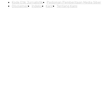
Kode Etik Jurnalistik
Pedoman Pemberitaan Media Siber
Disclaimer
Indeks
Karir
Tentang Kami