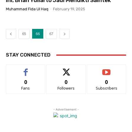
Ini, Brian Yuliarto Jadi Mendikti Saintek
Muhammad Fida Ul Haq
-
February 19, 2025
65
66
67
STAY CONNECTED
0
0
0
Fans
Followers
Subscribers
- Advertisement -